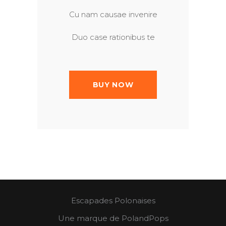
Cu nam causae invenire
Duo case rationibus te
BUY NOW
Escapades Polonaises
Une marque de PolandPops