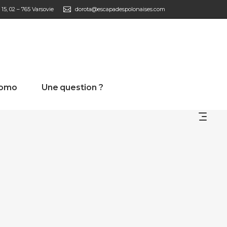
15, 02 – 765 Varsovie
dorota@escapadespolonaises.com
romo
Une question ?