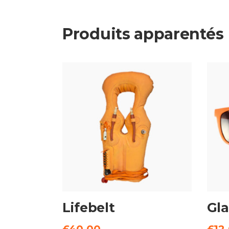
Produits apparentés
AJOUTER AU
PANIER
Lifebelt
Gla
£
40.00
£
12