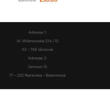
Adresse 1:
Al. Wilanowska 214 / 15
02 – 765 Varsovie
Adresse 2:
Janowo 15
17 – 220 Narewka – Bialowieza