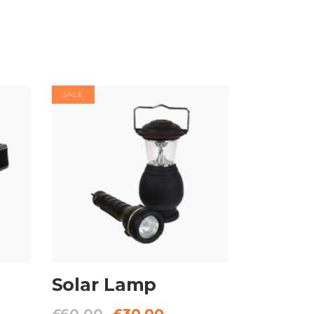
SALE
AJOUTER AU
PANIER
Solar Lamp
£
60.00
£
30.00