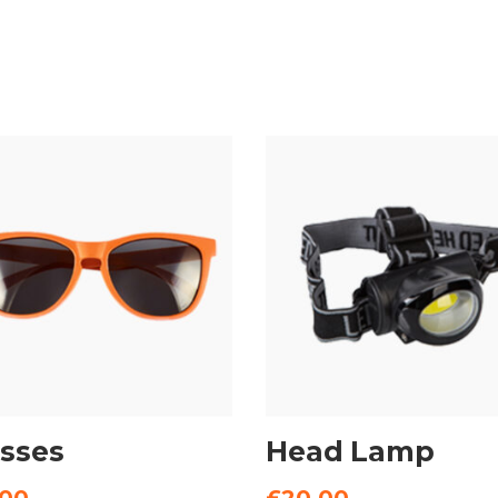
AJOUTER AU
AJOUTER AU
PANIER
PANIER
sses
Head Lamp
.00
£
20.00