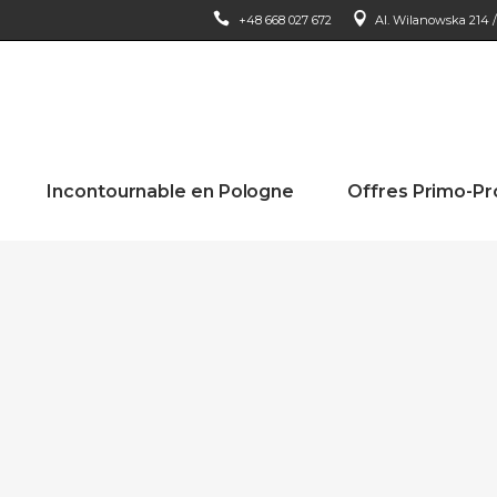
+48 668 027 672
Al. Wilanowska 214 / 
Incontournable en Pologne
Offres Primo-P