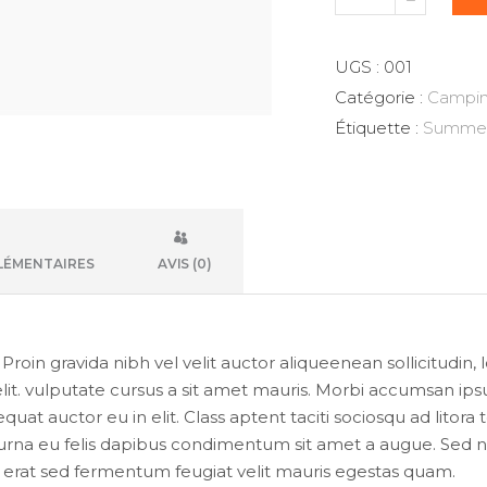
UGS :
001
Catégorie :
Campi
Étiquette :
Summe
LÉMENTAIRES
AVIS (0)
oin gravida nibh vel velit auctor aliqueenean sollicitudin, 
lit. vulputate cursus a sit amet mauris. Morbi accumsan ipsu
uat auctor eu in elit. Class aptent taciti sociosqu ad litor
urna eu felis dapibus condimentum sit amet a augue. Sed non
at sed fermentum feugiat velit mauris egestas quam.