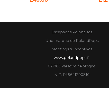
Escapades Polonaises
Une marque de PolandPops
Meetings & Incentives
www.polandpops.fr
02-765 Varsovie / Pologne
NIP: PL5641290810