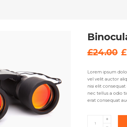
Binocul
£
24.00
£
Lorem ipsum dolor 
vel velit auctor al
nisi elit consequat
nec tellus a odio 
erat consequat auct