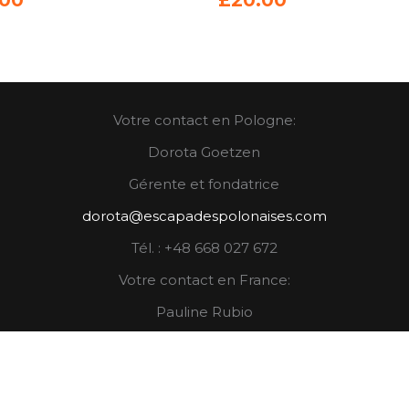
Votre contact en Pologne:
Dorota Goetzen
Gérente et fondatrice
dorota@escapadespolonaises.com
Tél. : +48 668 027 672
Votre contact en France:
Pauline Rubio
pauline@miceconnections.com
Tél: +33 680 338 826