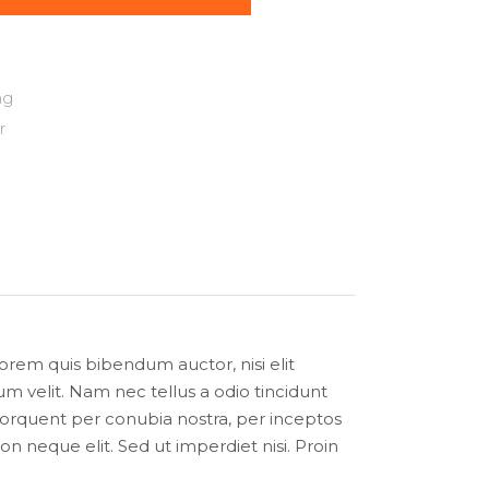
ng
r
lorem quis bibendum auctor, nisi elit
m velit. Nam nec tellus a odio tincidunt
a torquent per conubia nostra, per inceptos
 neque elit. Sed ut imperdiet nisi. Proin